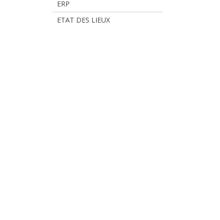
ERP
ETAT DES LIEUX
Rejoignez-nous sur
Facebook